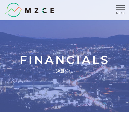
内
容
を
ス
キ
ッ
プ
FINANCIALS
決算公告