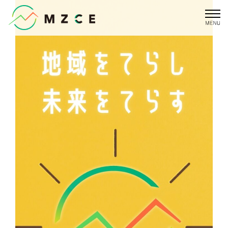
内
容
を
ス
キ
ッ
プ